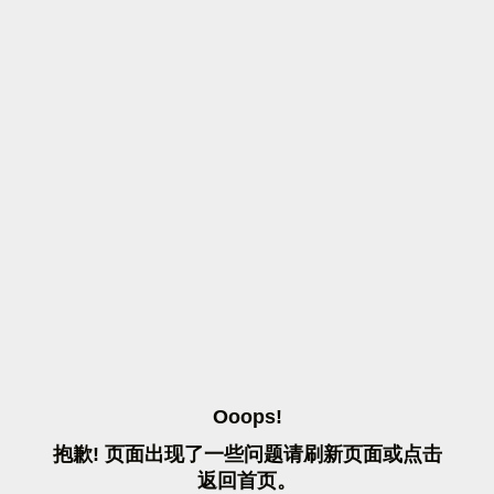
O
O
O
P
S
!
抱
歉
!
页
面
出
现
了
一
些
问
题
请
刷
新
页
面
或
点
击
返
回
首
页
。