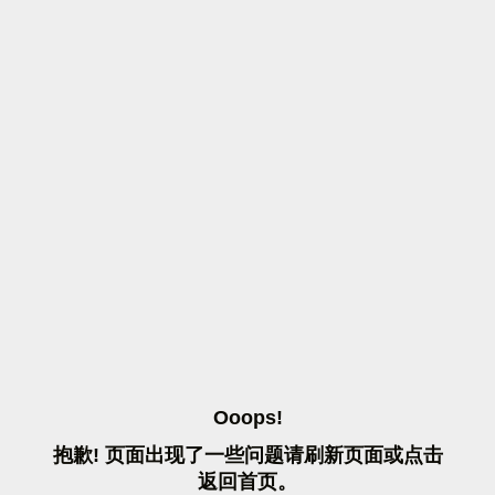
O
O
O
P
S
!
抱
歉
!
页
面
出
现
了
一
些
问
题
请
刷
新
页
面
或
点
击
返
回
首
页
。