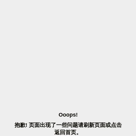
O
O
O
P
S
!
抱
歉
!
页
面
出
现
了
一
些
问
题
请
刷
新
页
面
或
点
击
返
回
首
页
。