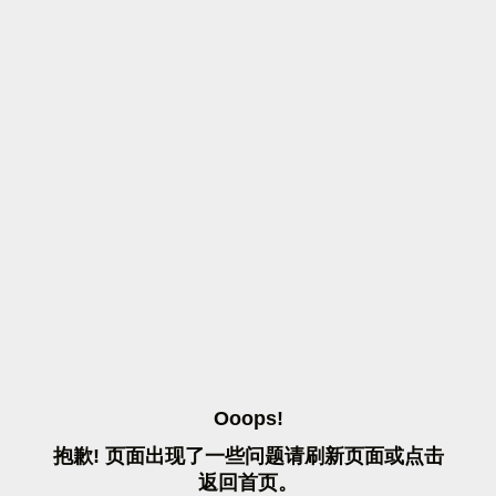
O
O
O
P
S
!
抱
歉
!
页
面
出
现
了
一
些
问
题
请
刷
新
页
面
或
点
击
返
回
首
页
。