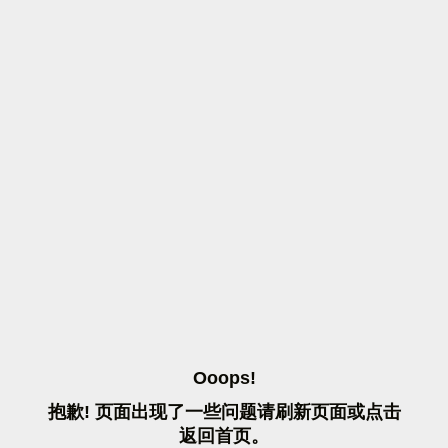
O
O
O
P
S
!
抱
歉
!
页
面
出
现
了
一
些
问
题
请
刷
新
页
面
或
点
击
返
回
首
页
。