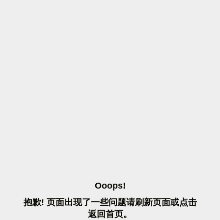
O
O
O
P
S
!
抱
歉
!
页
面
出
现
了
一
些
问
题
请
刷
新
页
面
或
点
击
返
回
首
页
。