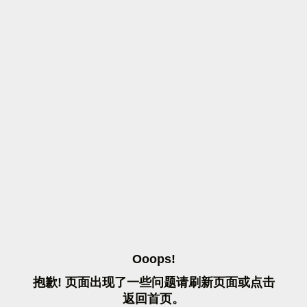
O
O
O
P
S
!
抱
歉
!
页
面
出
现
了
一
些
问
题
请
刷
新
页
面
或
点
击
返
回
首
页
。