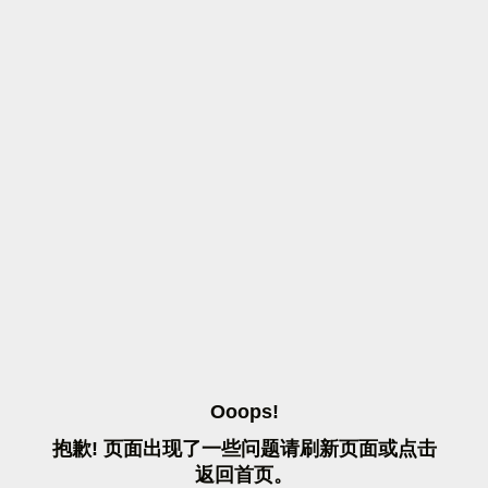
O
O
O
P
S
!
抱
歉
!
页
面
出
现
了
一
些
问
题
请
刷
新
页
面
或
点
击
返
回
首
页
。