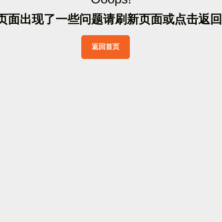
页
面
出
现
了
一
些
问
题
请
刷
新
页
面
或
点
击
返
回
返
回
首
页