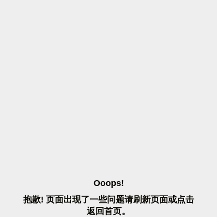
O
O
O
P
S
!
抱
歉
!
页
面
出
现
了
一
些
问
题
请
刷
新
页
面
或
点
击
返
回
首
页
。