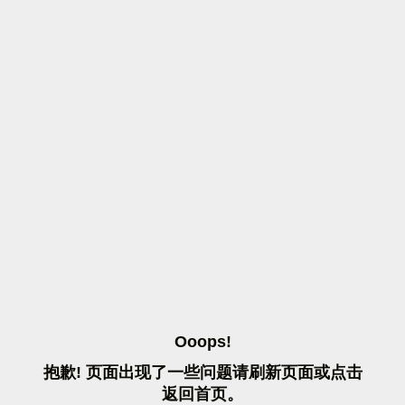
O
O
O
P
S
!
抱
歉
!
页
面
出
现
了
一
些
问
题
请
刷
新
页
面
或
点
击
返
回
首
页
。