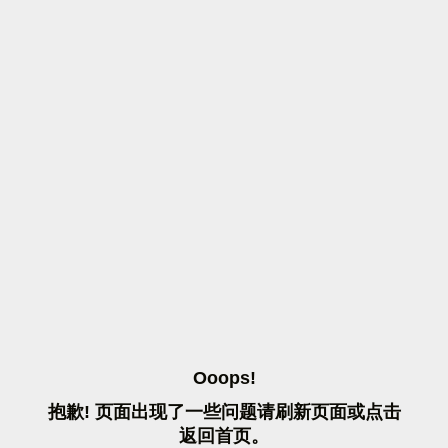
O
O
O
P
S
!
抱
歉
!
页
面
出
现
了
一
些
问
题
请
刷
新
页
面
或
点
击
返
回
首
页
。