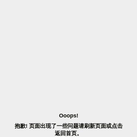
O
O
O
P
S
!
抱
歉
!
页
面
出
现
了
一
些
问
题
请
刷
新
页
面
或
点
击
返
回
首
页
。