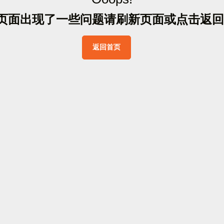
页
面
出
现
了
一
些
问
题
请
刷
新
页
面
或
点
击
返
回
返
回
首
页