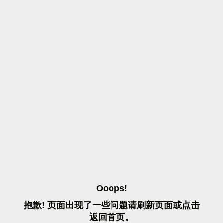
O
O
O
P
S
!
抱
歉
!
页
面
出
现
了
一
些
问
题
请
刷
新
页
面
或
点
击
返
回
首
页
。