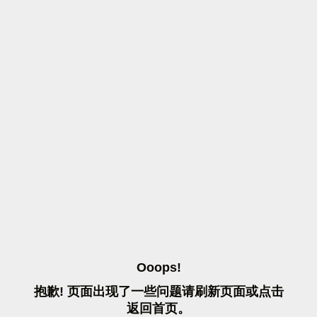
O
O
O
P
S
!
抱
歉
!
页
面
出
现
了
一
些
问
题
请
刷
新
页
面
或
点
击
返
回
首
页
。