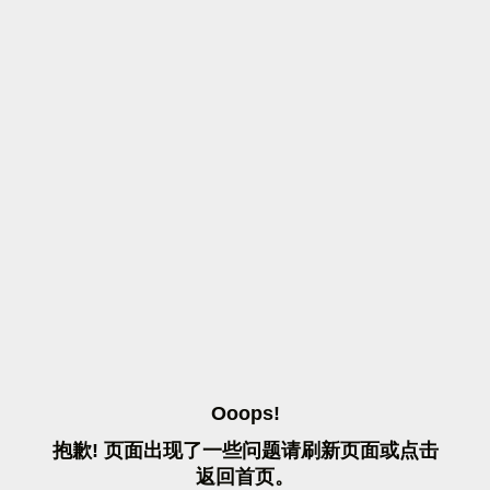
O
O
O
P
S
!
抱
歉
!
页
面
出
现
了
一
些
问
题
请
刷
新
页
面
或
点
击
返
回
首
页
。