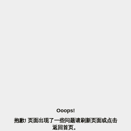
O
O
O
P
S
!
抱
歉
!
页
面
出
现
了
一
些
问
题
请
刷
新
页
面
或
点
击
返
回
首
页
。