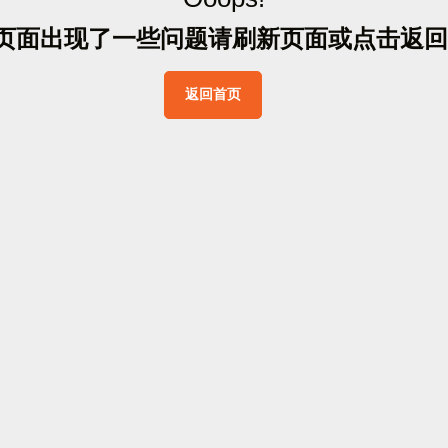
页
面
出
现
了
一
些
问
题
请
刷
新
页
面
或
点
击
返
回
返
回
首
页