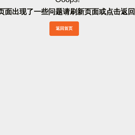
页
面
出
现
了
一
些
问
题
请
刷
新
页
面
或
点
击
返
回
返
回
首
页