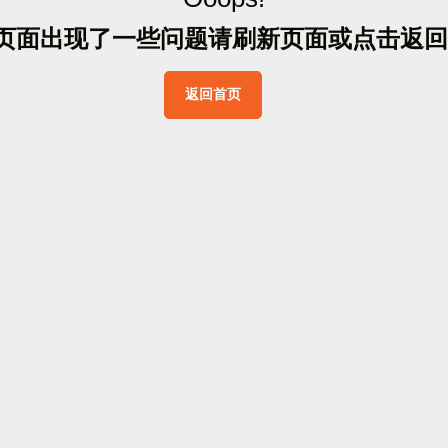
页
面
出
现
了
一
些
问
题
请
刷
新
页
面
或
点
击
返
回
返
回
首
页