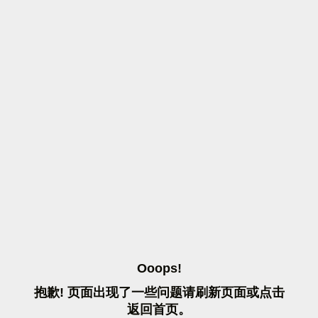
O
O
O
P
S
!
抱
歉
!
页
面
出
现
了
一
些
问
题
请
刷
新
页
面
或
点
击
返
回
首
页
。