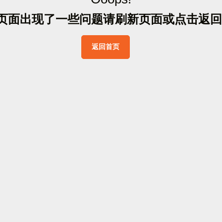
页
面
出
现
了
一
些
问
题
请
刷
新
页
面
或
点
击
返
回
返
回
首
页