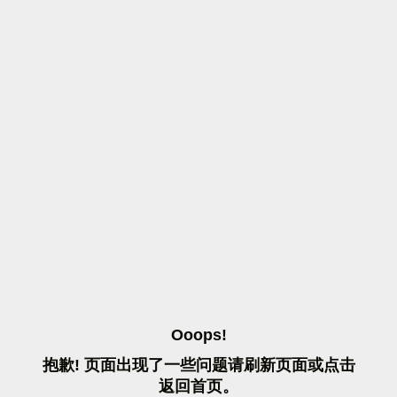
O
O
O
P
S
!
抱
歉
!
页
面
出
现
了
一
些
问
题
请
刷
新
页
面
或
点
击
返
回
首
页
。