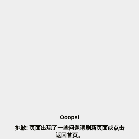
O
O
O
P
S
!
抱
歉
!
页
面
出
现
了
一
些
问
题
请
刷
新
页
面
或
点
击
返
回
首
页
。