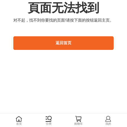
頁
面
无
法
找
到
对
不
起
，
找
不
到
你
要
找
的
页
面
!
请
按
下
面
的
按
钮
返
回
主
页
。
返
回
首
页
首
页
分
类
购
物
车
我
的