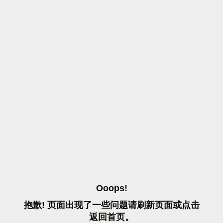
O
O
O
P
S
!
抱
歉
!
页
面
出
现
了
一
些
问
题
请
刷
新
页
面
或
点
击
返
回
首
页
。