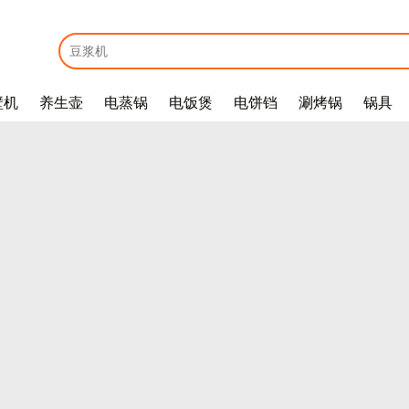
壁机
养生壶
电蒸锅
电饭煲
电饼铛
涮烤锅
锅具
E
m
a
i
l
*
密
码
*
没
有
帐
户
？