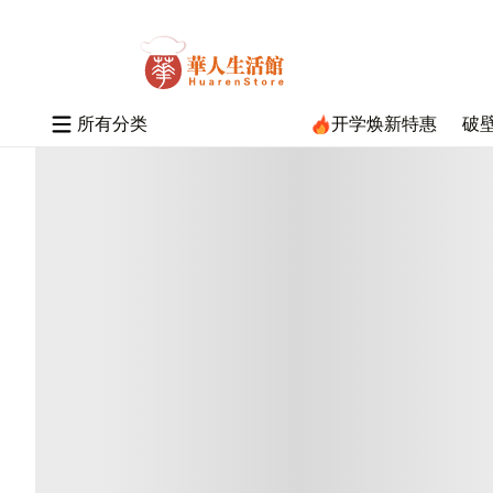
所
有
分
类
开学焕新特惠
破