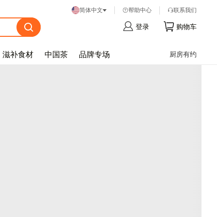
帮
助
中
心
联
系
我
们
简体中文
登
录
购
物
车
滋补食材
中国茶
品牌专场
厨房有约
忘
记
密
码
？
登
录
注
册
帐
号