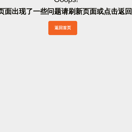
页
面
出
现
了
一
些
问
题
请
刷
新
页
面
或
点
击
返
回
返
回
首
页