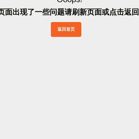
页
面
出
现
了
一
些
问
题
请
刷
新
页
面
或
点
击
返
回
返
回
首
页