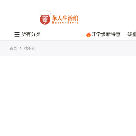
所
有
分
类
开学焕新特惠
破
首页
找不到