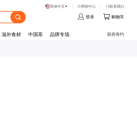
帮
助
中
心
联
系
我
们
简体中文
登
录
购
物
车
滋补食材
中国茶
品牌专场
厨房有约
忘
记
密
码
？
登
录
注
册
帐
号