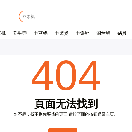
壁机
养生壶
电蒸锅
电饭煲
电饼铛
涮烤锅
锅具
E
m
a
i
l
*
404
密
码
*
頁
面
无
法
找
到
对
不
起
，
找
不
到
你
要
找
的
页
面
!
请
按
下
面
的
按
钮
返
回
主
页
。
没
有
帐
户
？