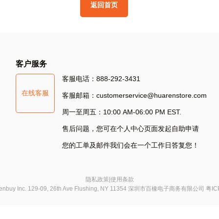
返
回
首
页
其
他
方
式
登
录
S
客户服务
Si
客服电话：888-292-3431
在线客服
S
客服邮箱：customerservice@huarenstore.com
周一至周五：10:00 AM-06:00 PM EST.
售后问题，您可在个人中心页面发起自助申请
您的工单及邮件我们会在一个工作日答复您！
隐私政策
|
使用条款
chenbuy Inc. 129-09, 26th Ave Flushing, NY 11354 深圳市百橡电子商务有限公司
粤IC