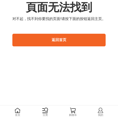
頁
面
无
法
找
到
对
不
起
，
找
不
到
你
要
找
的
页
面
!
请
按
下
面
的
按
钮
返
回
主
页
。
返
回
首
页
首
页
分
类
购
物
车
我
的