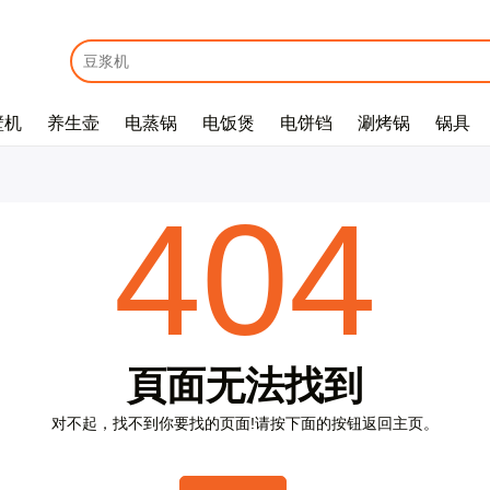
壁机
养生壶
电蒸锅
电饭煲
电饼铛
涮烤锅
锅具
E
m
a
i
l
*
404
密
码
*
頁
面
无
法
找
到
对
不
起
，
找
不
到
你
要
找
的
页
面
!
请
按
下
面
的
按
钮
返
回
主
页
。
没
有
帐
户
？