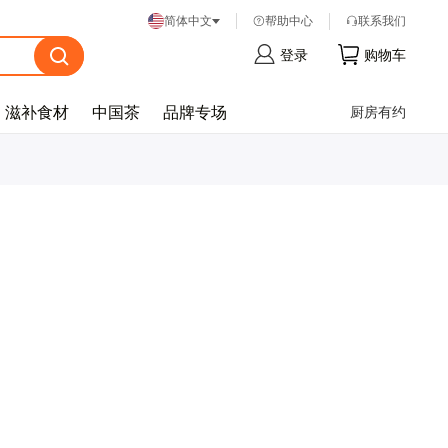
帮
助
中
心
联
系
我
们
简体中文
登
录
购
物
车
滋补食材
中国茶
品牌专场
厨房有约
忘
记
密
码
？
登
录
注
册
帐
号