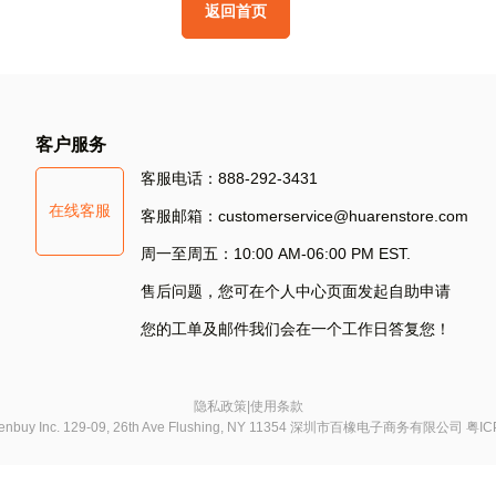
返
回
首
页
其
他
方
式
登
录
S
客户服务
Si
客服电话：888-292-3431
在线客服
S
客服邮箱：customerservice@huarenstore.com
周一至周五：10:00 AM-06:00 PM EST.
售后问题，您可在个人中心页面发起自助申请
您的工单及邮件我们会在一个工作日答复您！
隐私政策
|
使用条款
chenbuy Inc. 129-09, 26th Ave Flushing, NY 11354 深圳市百橡电子商务有限公司
粤IC