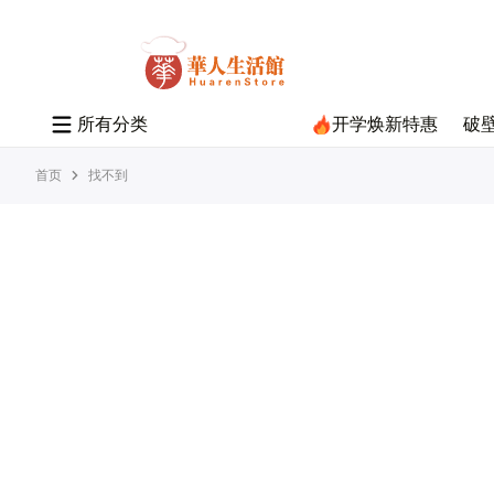
所
有
分
类
开学焕新特惠
破
首页
找不到