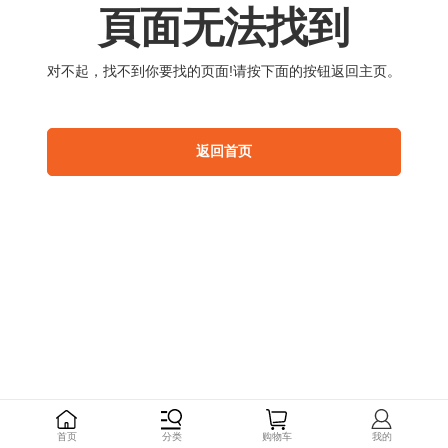
頁
面
无
法
找
到
对
不
起
，
找
不
到
你
要
找
的
页
面
!
请
按
下
面
的
按
钮
返
回
主
页
。
返
回
首
页
首
页
分
类
购
物
车
我
的