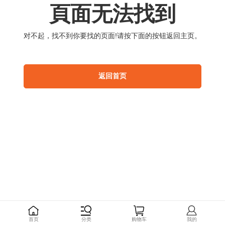
頁
面
无
法
找
到
对
不
起
，
找
不
到
你
要
找
的
页
面
!
请
按
下
面
的
按
钮
返
回
主
页
。
返
回
首
页
首
页
分
类
购
物
车
我
的