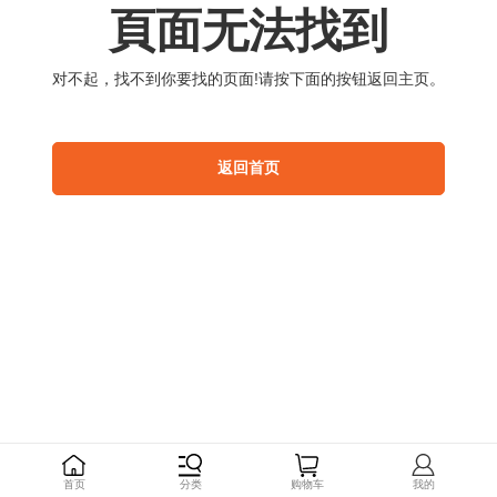
頁
面
无
法
找
到
对
不
起
，
找
不
到
你
要
找
的
页
面
!
请
按
下
面
的
按
钮
返
回
主
页
。
返
回
首
页
首
页
分
类
购
物
车
我
的