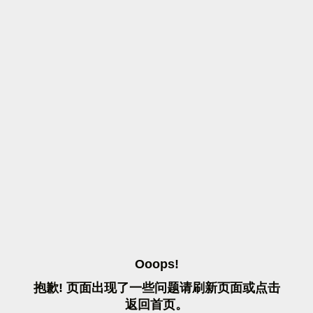
O
O
O
P
S
!
抱
歉
!
页
面
出
现
了
一
些
问
题
请
刷
新
页
面
或
点
击
返
回
首
页
。