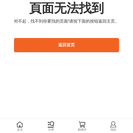
頁
面
无
法
找
到
对
不
起
，
找
不
到
你
要
找
的
页
面
!
请
按
下
面
的
按
钮
返
回
主
页
。
返
回
首
页
首
页
分
类
购
物
车
我
的