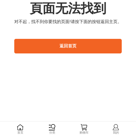
頁
面
无
法
找
到
对
不
起
，
找
不
到
你
要
找
的
页
面
!
请
按
下
面
的
按
钮
返
回
主
页
。
返
回
首
页
首
页
分
类
购
物
车
我
的