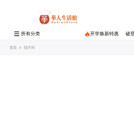
所
有
分
类
开学焕新特惠
破
首页
找不到