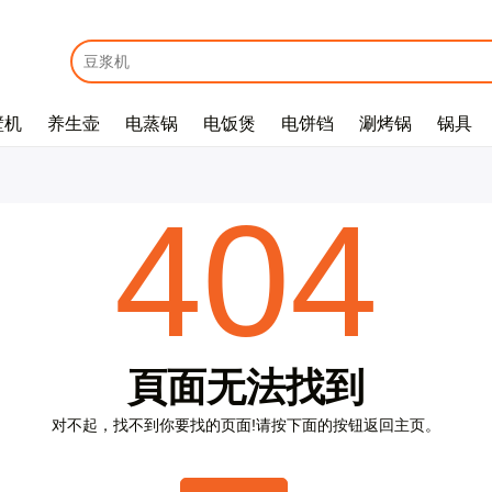
壁机
养生壶
电蒸锅
电饭煲
电饼铛
涮烤锅
锅具
E
m
a
i
l
*
404
密
码
*
頁
面
无
法
找
到
对
不
起
，
找
不
到
你
要
找
的
页
面
!
请
按
下
面
的
按
钮
返
回
主
页
。
没
有
帐
户
？