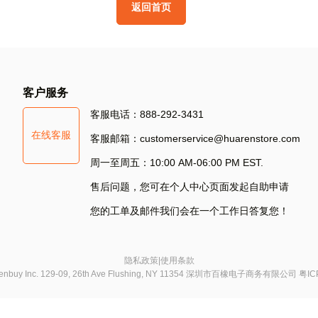
返
回
首
页
其
他
方
式
登
录
S
客户服务
Si
客服电话：888-292-3431
在线客服
S
客服邮箱：customerservice@huarenstore.com
周一至周五：10:00 AM-06:00 PM EST.
售后问题，您可在个人中心页面发起自助申请
您的工单及邮件我们会在一个工作日答复您！
隐私政策
|
使用条款
chenbuy Inc. 129-09, 26th Ave Flushing, NY 11354 深圳市百橡电子商务有限公司
粤IC