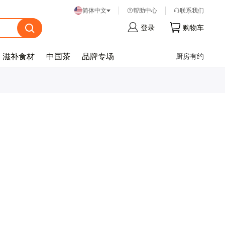
帮
助
中
心
联
系
我
们
简体中文
登
录
购
物
车
滋补食材
中国茶
品牌专场
厨房有约
忘
记
密
码
？
登
录
注
册
帐
号