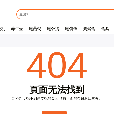
壁机
养生壶
电蒸锅
电饭煲
电饼铛
涮烤锅
锅具
E
m
a
i
l
*
404
密
码
*
頁
面
无
法
找
到
对
不
起
，
找
不
到
你
要
找
的
页
面
!
请
按
下
面
的
按
钮
返
回
主
页
。
没
有
帐
户
？