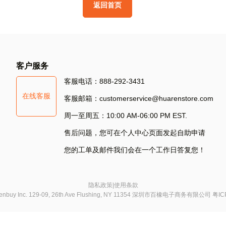
返
回
首
页
其
他
方
式
登
录
S
客户服务
Si
客服电话：888-292-3431
在线客服
S
客服邮箱：customerservice@huarenstore.com
周一至周五：10:00 AM-06:00 PM EST.
售后问题，您可在个人中心页面发起自助申请
您的工单及邮件我们会在一个工作日答复您！
隐私政策
|
使用条款
chenbuy Inc. 129-09, 26th Ave Flushing, NY 11354 深圳市百橡电子商务有限公司
粤IC