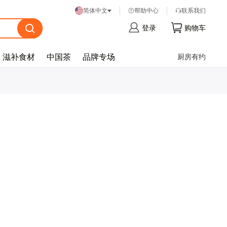
帮
助
中
心
联
系
我
们
简体中文
登
录
购
物
车
滋补食材
中国茶
品牌专场
厨房有约
忘
记
密
码
？
登
录
注
册
帐
号