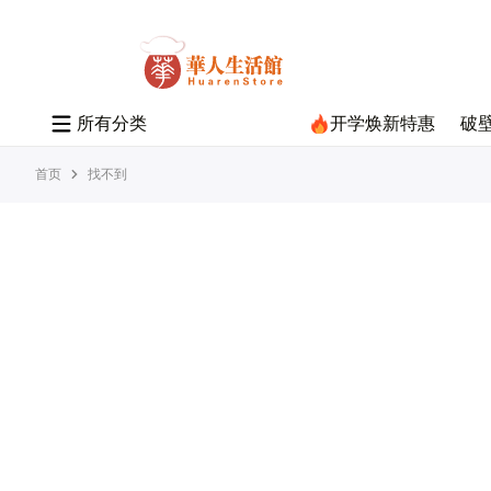
所
有
分
类
开学焕新特惠
破
首页
找不到