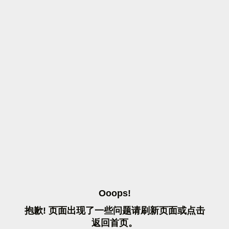
O
O
O
P
S
!
抱
歉
!
页
面
出
现
了
一
些
问
题
请
刷
新
页
面
或
点
击
返
回
首
页
。