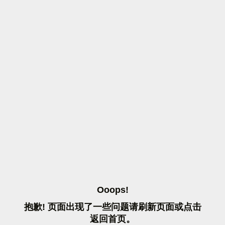
O
O
O
P
S
!
抱
歉
!
页
面
出
现
了
一
些
问
题
请
刷
新
页
面
或
点
击
返
回
首
页
。