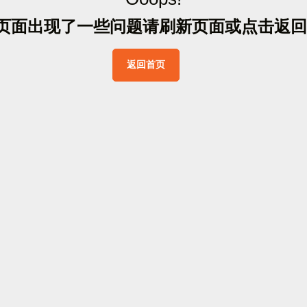
页
面
出
现
了
一
些
问
题
请
刷
新
页
面
或
点
击
返
回
返
回
首
页