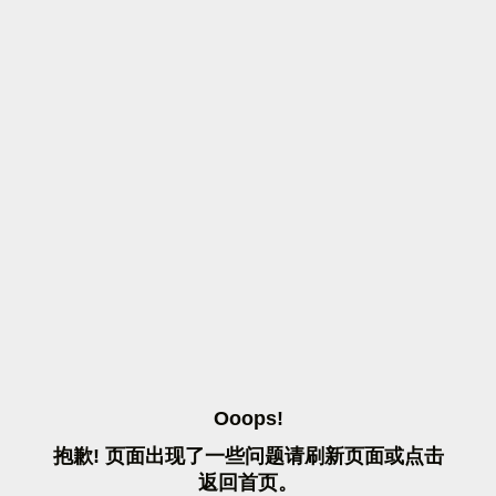
O
O
O
P
S
!
抱
歉
!
页
面
出
现
了
一
些
问
题
请
刷
新
页
面
或
点
击
返
回
首
页
。