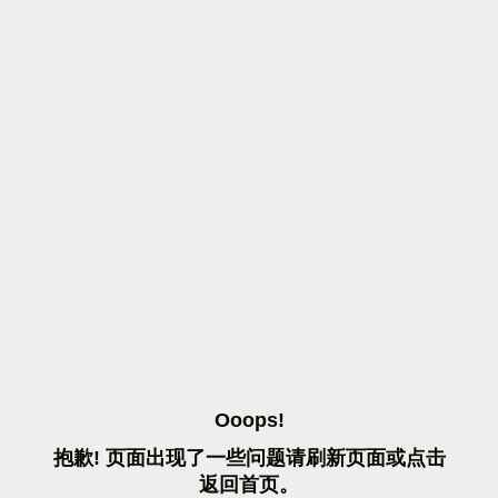
O
O
O
P
S
!
抱
歉
!
页
面
出
现
了
一
些
问
题
请
刷
新
页
面
或
点
击
返
回
首
页
。