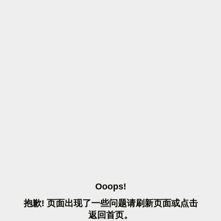
O
O
O
P
S
!
抱
歉
!
页
面
出
现
了
一
些
问
题
请
刷
新
页
面
或
点
击
返
回
首
页
。