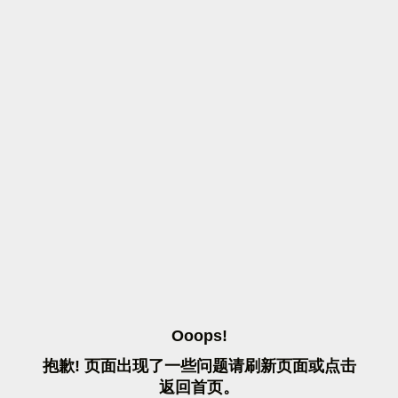
O
O
O
P
S
!
抱
歉
!
页
面
出
现
了
一
些
问
题
请
刷
新
页
面
或
点
击
返
回
首
页
。