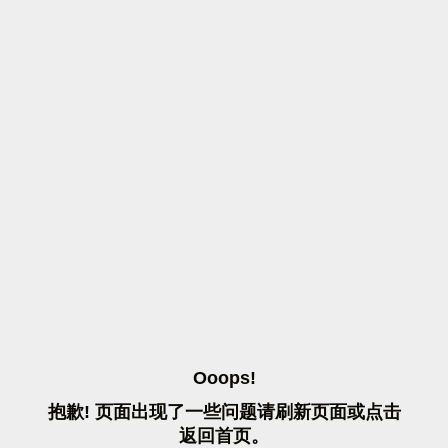
O
O
O
P
S
!
抱
歉
!
页
面
出
现
了
一
些
问
题
请
刷
新
页
面
或
点
击
返
回
首
页
。