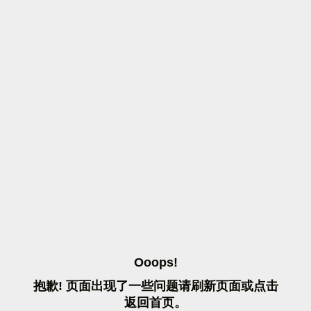
O
O
O
P
S
!
抱
歉
!
页
面
出
现
了
一
些
问
题
请
刷
新
页
面
或
点
击
返
回
首
页
。